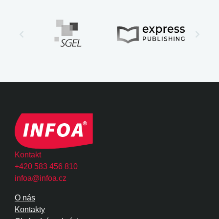
Kontakt
+420 583 456 810
infoa@infoa.cz
O nás
Kontakty