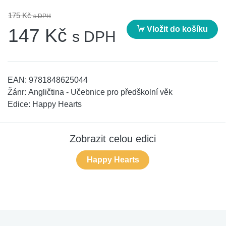
175 Kč
s DPH
Vložit do košíku
147 Kč
s DPH
EAN:
9781848625044
Žánr:
Angličtina - Učebnice pro předškolní věk
Edice:
Happy Hearts
Zobrazit celou edici
Happy Hearts