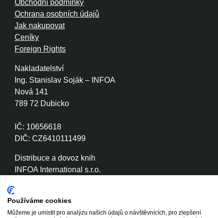
Obchodní podmínky
Ochrana osobních údajů
Jak nakupovat
Ceníky
Foreign Rights
Nakladatelství
Ing. Stanislav Soják – INFOA
Nová 141
789 72 Dubicko
IČ: 10656618
DIČ: CZ6410111499
Distribuce a dovoz knih
INFOA International s.r.o.
Družstevní 280
789 72 Dubicko
Používáme cookies
Můžeme je umístit pro analýzu našich údajů o návštěvnících, pro zlepšení
IČ: 26870886