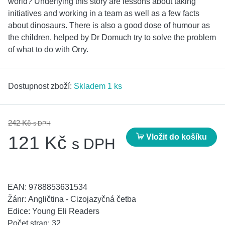
world? Underlying this story are lessons about taking
initiatives and working in a team as well as a few facts
about dinosaurs. There is also a good dose of humour as
the children, helped by Dr Domuch try to solve the problem
of what to do with Orry.
Dostupnost zboží:
Skladem 1 ks
242 Kč
s DPH
Vložit do košíku
121 Kč
s DPH
EAN:
9788853631534
Žánr:
Angličtina - Cizojazyčná četba
Edice:
Young Eli Readers
Počet stran:
32