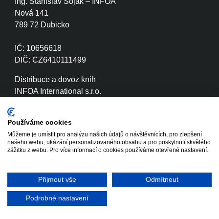
Ing. Stanislav Soják – INFOA
Nová 141
789 72 Dubicko
IČ: 10656618
DIČ: CZ6410111499
Distribuce a dovoz knih
INFOA International s.r.o.
Družstevní 280
789 72 Dubicko
Používáme cookies
Můžeme je umístit pro analýzu našich údajů o návštěvnících, pro zlepšení
IČ: 26870886
našeho webu, ukázání personalizovaného obsahu a pro poskytnutí skvělého
DIČ: CZ26870886
zážitku z webu. Pro více informací o cookies používáme otevřené nastavení.
Přijmout vše
Odmítnout
Copyright © 2020 - 2026 INFOA
Tvorba www stránek
International s.r.o.
Winternet
Podrobné nastavení