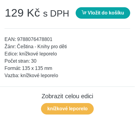
129 Kč
s DPH
Vložit do košíku
EAN:
9788076478801
Žánr:
Čeština - Knihy pro děti
Edice:
knížkové leporelo
Počet stran:
30
Formát:
135 x 135 mm
Vazba:
knížkové leporelo
Zobrazit celou edici
knížkové leporelo