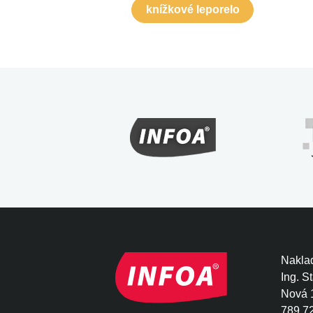
knížkové leporelo
Naklad
Ing. S
Nová 
789 7