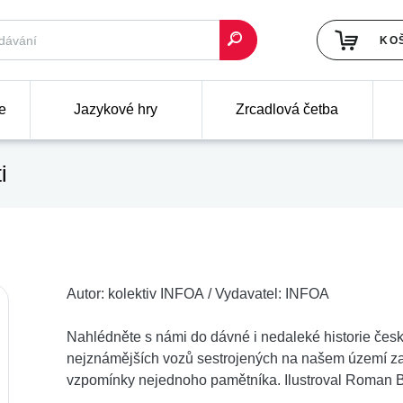
KO
e
Jazykové hry
Zrcadlová četba
i
Autor:
kolektiv INFOA
/
Vydavatel:
INFOA
Nahlédněte s námi do dávné i nedaleké historie če
nejznámějších vozů sestrojených na našem území za
vzpomínky nejednoho pamětníka. Ilustroval Roman B