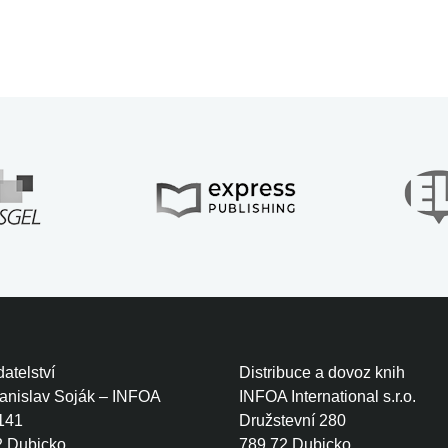
atelství
Distribuce a dovoz knih
tanislav Soják – INFOA
INFOA International s.r.o.
141
Družstevní 280
2 Dubicko
789 72 Dubicko