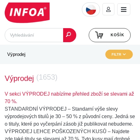
KOŠÍK
Výprodej
FILTR
(1653)
Výprodej
V sekci VÝPRODEJ nabízíme přehled zboží se slevami až
70 %.
STANDARDNÍ VÝPRODEJ
– Standarní výše slevy
výprodejových titulů je
30 – 50 % z původní ceny
. Jedná se
o tituly, které po vyčerpání zásob již publikovat nebudeme.
VÝPRODEJ LEHCE POŠKOZENÝCH KUSŮ
– Najdete
zde také
tituly se slevami až 70 %
. Tyto kusy mají drobné