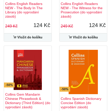
Collins English Readers
Collins English Readers
NEW - The Body In The
NEW - The Witness for the
Library (do vyprodání
Prosecution (do vyprodání
zásob)
zásob)
124 Kč
124 Kč
249 Kč
249 Kč
Vložit do košíku
Vložit do košíku
-50%
-50%
Collins Gem Mandarin
Chinese Phrasebook &
Collins Spanish Dictionary
Dictionary (Third Edition) (do
Concise Edition (do
vyprodání zásob)
vyprodání zásob)