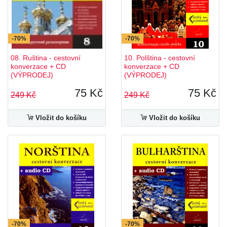
-70%
-70%
08. Ruština - cestovní
10. Polština - cestovní
konverzace + CD
konverzace + CD
(VÝPRODEJ)
(VÝPRODEJ)
75 Kč
75 Kč
249 Kč
249 Kč
Vložit do košíku
Vložit do košíku
-70%
-70%