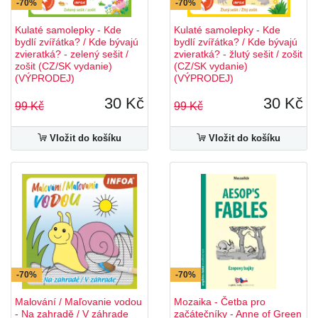
-70%
-70%
Kulaté samolepky - Kde
Kulaté samolepky - Kde
bydlí zvířátka? / Kde bývajú
bydlí zvířátka? / Kde bývajú
zvieratká? - zelený sešit /
zvieratká? - žlutý sešit / zošit
zošit (CZ/SK vydanie)
(CZ/SK vydanie)
(VÝPRODEJ)
(VÝPRODEJ)
30 Kč
30 Kč
99 Kč
99 Kč
Vložit do košíku
Vložit do košíku
-70%
-70%
Malování / Maľovanie vodou
Mozaika - Četba pro
- Na zahradě / V záhrade
začátečníky - Anne of Green