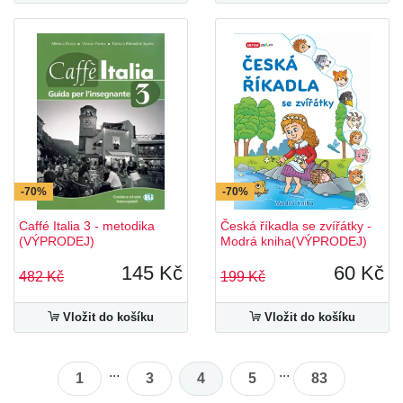
-70%
-70%
Caffé Italia 3 - metodika
Česká říkadla se zvířátky -
(VÝPRODEJ)
Modrá kniha(VÝPRODEJ)
145 Kč
60 Kč
482 Kč
199 Kč
Vložit do košíku
Vložit do košíku
...
...
1
3
4
5
83