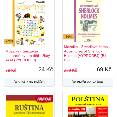
-70%
-70%
Mozaika - Zrcadlová četba -
Mozaika - Senzační
Adventures of Sherlock
osmisměrky pro děti - žlutý
Holmes (VÝPRODEJ) (B1-
sešit (VÝPRODEJ)
B2)
24 Kč
69 Kč
79 Kč
229 Kč
Vložit do košíku
Vložit do košíku