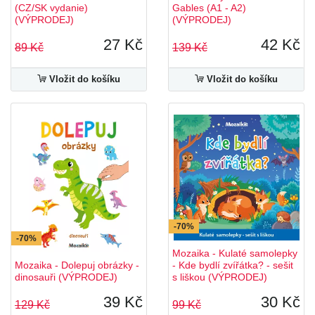
(CZ/SK vydanie)
Gables (A1 - A2)
(VÝPRODEJ)
(VÝPRODEJ)
27 Kč
42 Kč
89 Kč
139 Kč
Vložit do košíku
Vložit do košíku
-70%
-70%
Mozaika - Kulaté samolepky
Mozaika - Dolepuj obrázky -
- Kde bydlí zvířátka? - sešit
dinosauři (VÝPRODEJ)
s liškou (VÝPRODEJ)
39 Kč
30 Kč
129 Kč
99 Kč