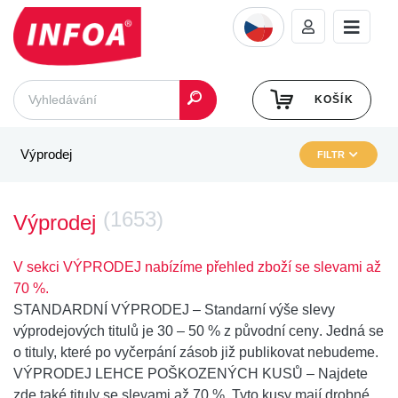
KOŠÍK
Výprodej
FILTR
(1653)
Výprodej
V sekci VÝPRODEJ nabízíme přehled zboží se slevami až
70 %.
STANDARDNÍ VÝPRODEJ
– Standarní výše slevy
výprodejových titulů je
30 – 50 % z původní ceny
. Jedná se
o tituly, které po vyčerpání zásob již publikovat nebudeme.
VÝPRODEJ LEHCE POŠKOZENÝCH KUSŮ
– Najdete
zde také
tituly se slevami až 70 %
. Tyto kusy mají drobné