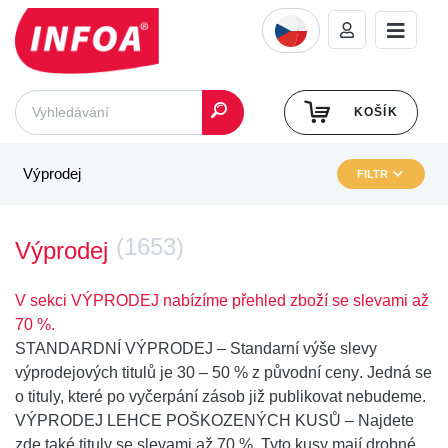
KOŠÍK
Výprodej
FILTR
(1653)
Výprodej
V sekci VÝPRODEJ nabízíme přehled zboží se slevami až
70 %.
STANDARDNÍ VÝPRODEJ
– Standarní výše slevy
výprodejových titulů je
30 – 50 % z původní ceny
. Jedná se
o tituly, které po vyčerpání zásob již publikovat nebudeme.
VÝPRODEJ LEHCE POŠKOZENÝCH KUSŮ
– Najdete
zde také
tituly se slevami až 70 %
. Tyto kusy mají drobné