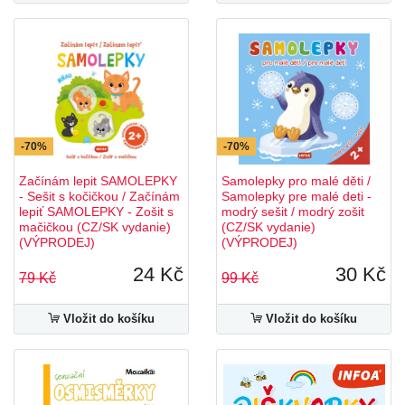
-70%
-70%
Začínám lepit SAMOLEPKY
Samolepky pro malé děti /
- Sešit s kočičkou / Začínám
Samolepky pre malé deti -
lepiť SAMOLEPKY - Zošit s
modrý sešit / modrý zošit
mačičkou (CZ/SK vydanie)
(CZ/SK vydanie)
(VÝPRODEJ)
(VÝPRODEJ)
24 Kč
30 Kč
79 Kč
99 Kč
Vložit do košíku
Vložit do košíku