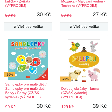
kuličky - Zvířata
Mozaika - Malování vodou -
(VÝPRODEJ)
Technika (VÝPRODEJ)
30 Kč
27 Kč
99 Kč
89 Kč
Vložit do košíku
Vložit do košíku
-70%
-70%
Samolepky pro malé děti /
Samolepky pre malé deti -
Dolepuj obrázky - farma
Barvy / Farby (CZ/SK
(CZ/SK vydanie)
vydanie) (VÝPRODEJ)
(VÝPRODEJ)
30 Kč
39 Kč
99 Kč
129 Kč