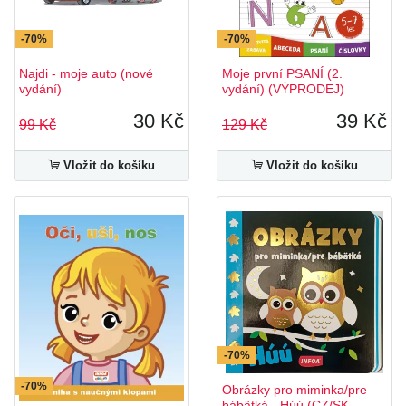
-70%
-70%
Najdi - moje auto (nové
Moje první PSANÍ (2.
vydání)
vydání) (VÝPRODEJ)
30 Kč
39 Kč
99 Kč
129 Kč
Vložit do košíku
Vložit do košíku
-70%
-70%
Obrázky pro miminka/pre
bábätká - Húú (CZ/SK