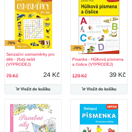
-70%
-70%
Senzační osmisměrky pro
děti - žlutý sešit
Písanka - Hůlková písmena
(VÝPRODEJ)
a číslice (VÝPRODEJ)
24 Kč
39 Kč
79 Kč
129 Kč
Vložit do košíku
Vložit do košíku