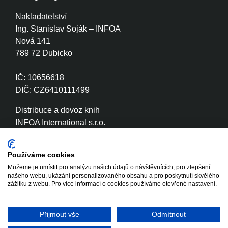
Nakladatelství
Ing. Stanislav Soják – INFOA
Nová 141
789 72 Dubicko
IČ: 10656618
DIČ: CZ6410111499
Distribuce a dovoz knih
INFOA International s.r.o.
Družstevní 280
789 72 Dubicko
Používáme cookies
Můžeme je umístit pro analýzu našich údajů o návštěvnících, pro zlepšení
IČ: 26870886
našeho webu, ukázání personalizovaného obsahu a pro poskytnutí skvělého
DIČ: CZ26870886
zážitku z webu. Pro více informací o cookies používáme otevřené nastavení.
Přijmout vše
Odmítnout
Copyright © 2020 - 2026 INFOA
Tvorba www stránek