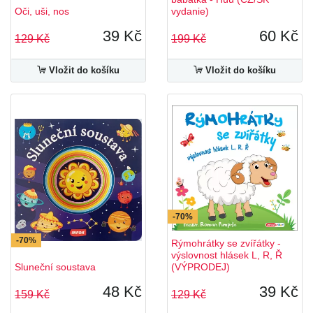
Oči, uši, nos
vydanie)
39 Kč
60 Kč
129 Kč
199 Kč
Vložit do košíku
Vložit do košíku
-70%
-70%
Rýmohrátky se zvířátky -
výslovnost hlásek L, R, Ř
Sluneční soustava
(VÝPRODEJ)
48 Kč
39 Kč
159 Kč
129 Kč