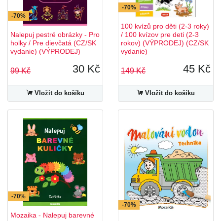
-70%
-70%
100 kvízů pro děti (2-3 roky)
Nalepuj pestré obrázky - Pro
/ 100 kvízov pre deti (2-3
holky / Pre dievčatá (CZ/SK
rokov) (VÝPRODEJ) (CZ/SK
vydanie) (VÝPRODEJ)
vydanie)
30 Kč
45 Kč
99 Kč
149 Kč
Vložit do košíku
Vložit do košíku
-70%
-70%
Mozaika - Nalepuj barevné