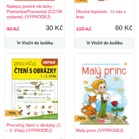
Nalepuj pestré obrázky -
Písmenka/Písmenká (CZ/SK
Dlouhé leporelo - U nás v
vydanie) (VÝPRODEJ)
lese
30 Kč
60 Kč
99 Kč
199 Kč
Vložit do košíku
Vložit do košíku
-70%
-70%
Procvičuj čtení s obrázky (1.
- 3. třída) (VÝPRODEJ)
Malý princ (VÝPRODEJ)