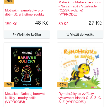
-70%
Malování / Maľovanie vodou
- Na zahradě / V záhrade
Motivační samolepky pro
(CZ/SK vydanie)
děti - Už si čistíme zoubky
(VÝPRODEJ)
48 Kč
27 Kč
159 Kč
89 Kč
Vložit do košíku
Vložit do košíku
-70%
-70%
Mozaika - Nalepuj barevné
Rýmohrátky se zvířátky -
kuličky - modrý sešit
výslovnost hlásek C, S, Z, Č,
(VÝPRODEJ)
Š, Ž (VÝPRODEJ)