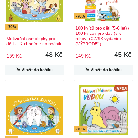
-70%
-70%
100 kvízů pro děti (5-6 let) /
100 kvízov pre deti (5-6
Motivační samolepky pro
rokov) (CZ/SK vydanie)
děti - Už chodíme na nočník
(VÝPRODEJ)
48 Kč
45 Kč
159 Kč
149 Kč
Vložit do košíku
Vložit do košíku
-70%