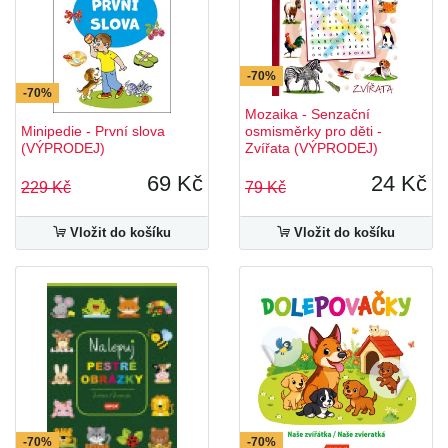
-70%
-70%
Mozaika - Senzační
Minipedie - První slova
osmisměrky pro děti -
(VÝPRODEJ)
Zvířata (VÝPRODEJ)
69 Kč
24 Kč
229 Kč
79 Kč
Vložit do košíku
Vložit do košíku
-70%
-70%