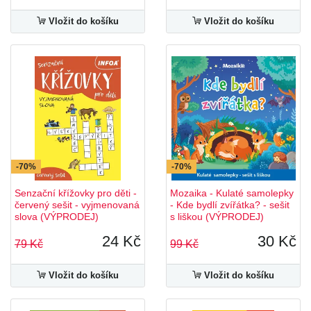
Vložit do košíku
Vložit do košíku
-70%
-70%
Senzační křížovky pro děti -
Mozaika - Kulaté samolepky
červený sešit - vyjmenovaná
- Kde bydlí zvířátka? - sešit
slova (VÝPRODEJ)
s liškou (VÝPRODEJ)
24 Kč
30 Kč
79 Kč
99 Kč
Vložit do košíku
Vložit do košíku