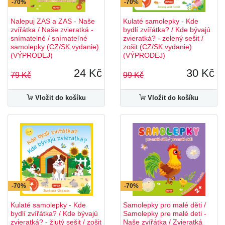
-70%
-70%
Nalepuj ZAS a ZAS - Naše
Kulaté samolepky - Kde
zvířátka / Naše zvieratká -
bydlí zvířátka? / Kde bývajú
snímatelné / snímateľné
zvieratká? - zelený sešit /
samolepky (CZ/SK vydanie)
zošit (CZ/SK vydanie)
(VÝPRODEJ)
(VÝPRODEJ)
24 Kč
30 Kč
79 Kč
99 Kč
Vložit do košíku
Vložit do košíku
-70%
-70%
Kulaté samolepky - Kde
Samolepky pro malé děti /
bydlí zvířátka? / Kde bývajú
Samolepky pre malé deti -
zvieratká? - žlutý sešit / zošit
Naše zvířátka / Zvieratká