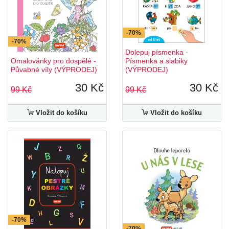
-70%
-70%
Dolepuj písmenka -
Omalovánky pro dospělé -
Písmenka a slabiky
Půvabné víly (VÝPRODEJ)
(VÝPRODEJ)
30 Kč
30 Kč
99 Kč
99 Kč
Vložit do košíku
Vložit do košíku
-70%
-70%