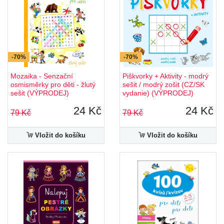
-70%
-70%
Mozaika - Senzační
Piškvorky + Aktivity - modrý
osmisměrky pro děti - žlutý
sešit / modrý zošit (CZ/SK
sešit (VÝPRODEJ)
vydanie) (VÝPRODEJ)
24 Kč
24 Kč
79 Kč
79 Kč
Vložit do košíku
Vložit do košíku