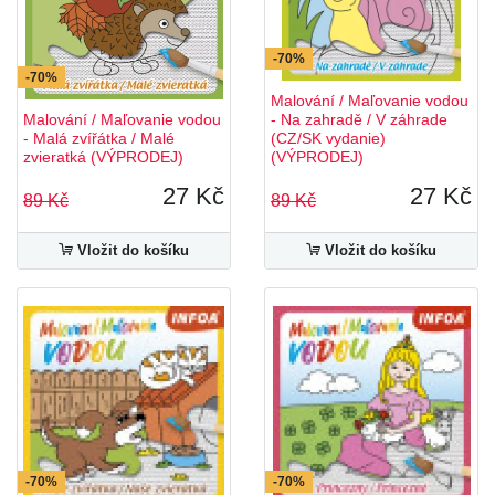
-70%
-70%
Malování / Maľovanie vodou
Malování / Maľovanie vodou
- Na zahradě / V záhrade
- Malá zvířátka / Malé
(CZ/SK vydanie)
zvieratká (VÝPRODEJ)
(VÝPRODEJ)
27 Kč
27 Kč
89 Kč
89 Kč
Vložit do košíku
Vložit do košíku
-70%
-70%