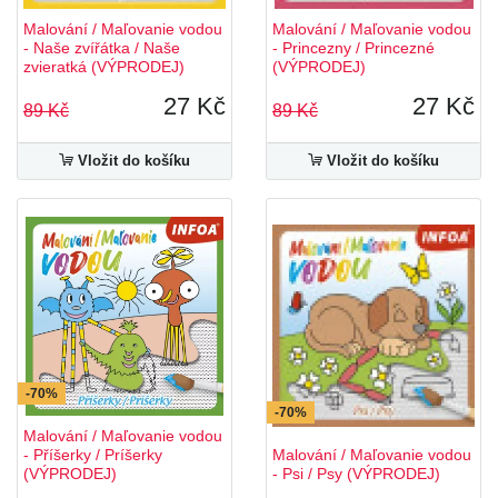
Malování / Maľovanie vodou
Malování / Maľovanie vodou
- Naše zvířátka / Naše
- Princezny / Princezné
zvieratká (VÝPRODEJ)
(VÝPRODEJ)
27 Kč
27 Kč
89 Kč
89 Kč
Vložit do košíku
Vložit do košíku
-70%
-70%
Malování / Maľovanie vodou
- Příšerky / Príšerky
Malování / Maľovanie vodou
(VÝPRODEJ)
- Psi / Psy (VÝPRODEJ)