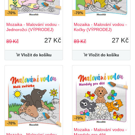
-70%
-70%
Mozaika - Malování vodou -
Mozaika - Malování vodou -
Jednorožci (VÝPRODEJ)
Kočky (VÝPRODEJ)
27 Kč
27 Kč
89 Kč
89 Kč
Vložit do košíku
Vložit do košíku
-70%
-70%
Mozaika - Malování vodou -
Mozaika - Malování vodou -
Mandaly pro děti