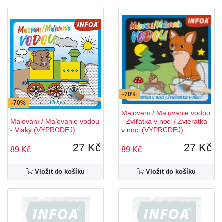
-70%
-70%
Malování / Maľovanie vodou
Malování / Maľovanie vodou
- Zvířátka v noci / Zvieratká
- Vlaky (VÝPRODEJ)
v noci (VÝPRODEJ)
27 Kč
27 Kč
89 Kč
89 Kč
Vložit do košíku
Vložit do košíku