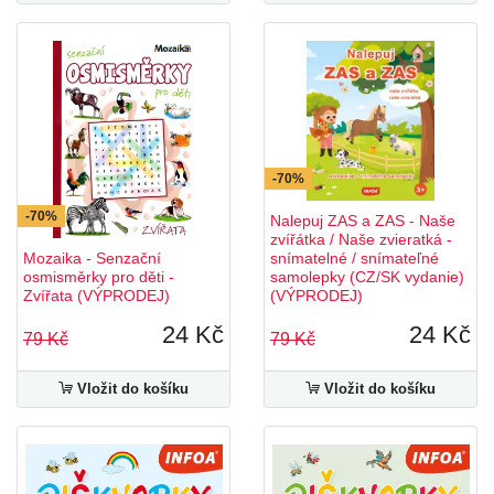
-70%
-70%
Nalepuj ZAS a ZAS - Naše
zvířátka / Naše zvieratká -
Mozaika - Senzační
snímatelné / snímateľné
osmisměrky pro děti -
samolepky (CZ/SK vydanie)
Zvířata (VÝPRODEJ)
(VÝPRODEJ)
24 Kč
24 Kč
79 Kč
79 Kč
Vložit do košíku
Vložit do košíku