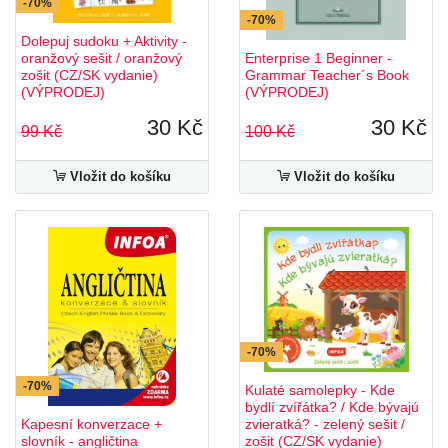
-70%
-70%
Dolepuj sudoku + Aktivity -
oranžový sešit / oranžový
Enterprise 1 Beginner -
zošit (CZ/SK vydanie)
Grammar Teacher´s Book
(VÝPRODEJ)
(VÝPRODEJ)
30 Kč
30 Kč
99 Kč
100 Kč
Vložit do košíku
Vložit do košíku
-70%
-70%
Kulaté samolepky - Kde
bydlí zvířátka? / Kde bývajú
Kapesní konverzace +
zvieratká? - zelený sešit /
slovník - angličtina
zošit (CZ/SK vydanie)