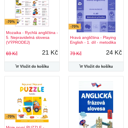
-70%
-70%
Mozaika - Rychlá angličtina -
5. Nepravidelná slovesa
Hravá angličtina - Playing
(VÝPRODEJ)
English - 1. díl - metodika
21 Kč
24 Kč
69 Kč
79 Kč
Vložit do košíku
Vložit do košíku
-70%
Moje první PUZZLE -