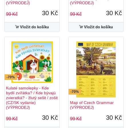
(VÝPRODEJ)
(VÝPRODEJ)
30 Kč
30 Kč
99 Kč
99 Kč
Vložit do košíku
Vložit do košíku
-70%
Kulaté samolepky - Kde
-70%
bydlí zvířátka? / Kde bývajú
zvieratká? - žlutý sešit / zošit
(CZ/SK vydanie)
Map of Czech Grammar
(VÝPRODEJ)
(VÝPRODEJ)
30 Kč
30 Kč
99 Kč
99 Kč