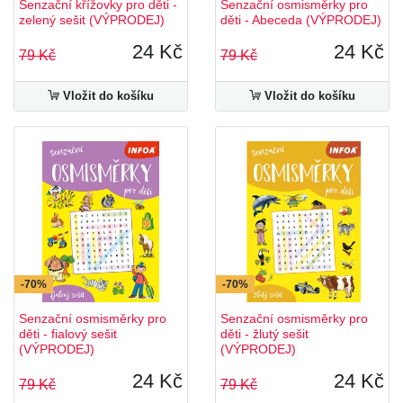
Senzační křížovky pro děti -
Senzační osmisměrky pro
zelený sešit (VÝPRODEJ)
děti - Abeceda (VÝPRODEJ)
24 Kč
24 Kč
79 Kč
79 Kč
Vložit do košíku
Vložit do košíku
-70%
-70%
Senzační osmisměrky pro
Senzační osmisměrky pro
děti - fialový sešit
děti - žlutý sešit
(VÝPRODEJ)
(VÝPRODEJ)
24 Kč
24 Kč
79 Kč
79 Kč