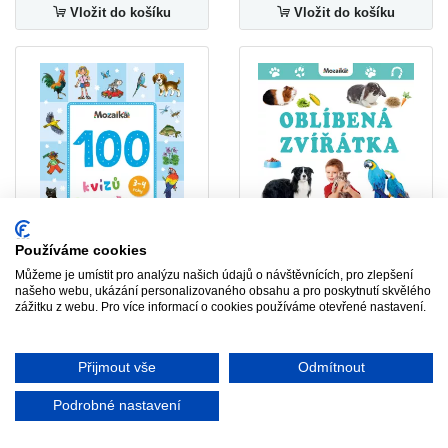
Vložit do košíku
Vložit do košíku
-70%
-70%
Používáme cookies
Mozaika - Děti poznávají -
Můžeme je umístit pro analýzu našich údajů o návštěvnících, pro zlepšení
Mozaika - 100 kvízů pro děti
Oblíbená zvířátka
našeho webu, ukázání personalizovaného obsahu a pro poskytnutí skvělého
(3-4 roky) (VÝPRODEJ)
(VÝPRODEJ)
zážitku z webu. Pro více informací o cookies používáme otevřené nastavení.
30 Kč
30 Kč
99 Kč
99 Kč
Přijmout vše
Odmítnout
Vložit do košíku
Vložit do košíku
Podrobné nastavení