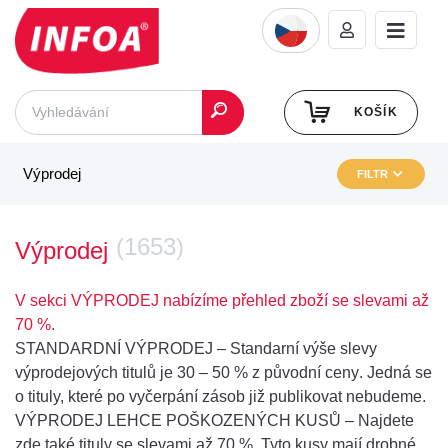
KOŠÍK
Výprodej
FILTR
(1653)
Výprodej
V sekci VÝPRODEJ nabízíme přehled zboží se slevami až
70 %.
STANDARDNÍ VÝPRODEJ
– Standarní výše slevy
výprodejových titulů je
30 – 50 % z původní ceny
. Jedná se
o tituly, které po vyčerpání zásob již publikovat nebudeme.
VÝPRODEJ LEHCE POŠKOZENÝCH KUSŮ
– Najdete
zde také
tituly se slevami až 70 %
. Tyto kusy mají drobné