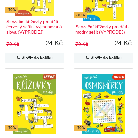
-70%
-70%
Senzační křížovky pro děti -
červený sešit - vyjmenovaná
Senzační křížovky pro děti -
slova (VÝPRODEJ)
modrý sešit (VÝPRODEJ)
24 Kč
24 Kč
79 Kč
79 Kč
Vložit do košíku
Vložit do košíku
-70%
-70%