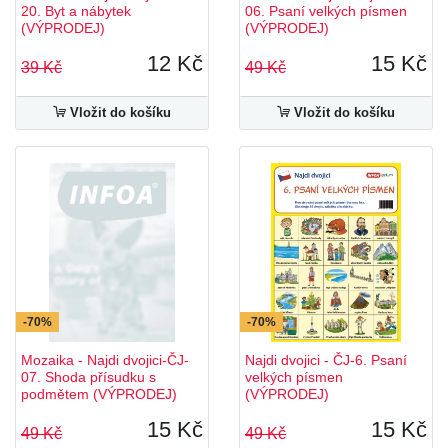
20. Byt a nábytek
06. Psaní velkých písmen
(VÝPRODEJ)
(VÝPRODEJ)
12 Kč
15 Kč
39 Kč
49 Kč
Vložit do košíku
Vložit do košíku
-70%
-70%
Mozaika - Najdi dvojici-ČJ-
Najdi dvojici - ČJ-6. Psaní
07. Shoda přísudku s
velkých písmen
podmětem (VÝPRODEJ)
(VÝPRODEJ)
15 Kč
15 Kč
49 Kč
49 Kč