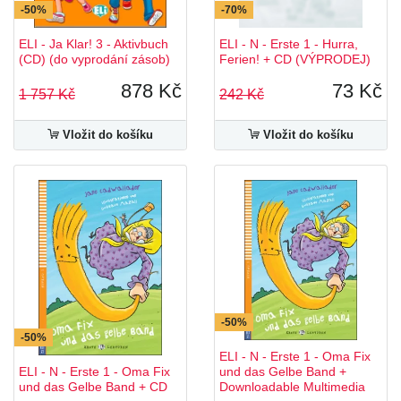
-50%
-70%
ELI - Ja Klar! 3 - Aktivbuch
ELI - N - Erste 1 - Hurra,
(CD) (do vyprodání zásob)
Ferien! + CD (VÝPRODEJ)
878 Kč
73 Kč
1 757 Kč
242 Kč
Vložit do košíku
Vložit do košíku
-50%
-50%
ELI - N - Erste 1 - Oma Fix
ELI - N - Erste 1 - Oma Fix
und das Gelbe Band +
und das Gelbe Band + CD
Downloadable Multimedia