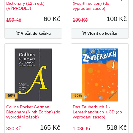
Dictionary (12th ed.)
(Fourth edition) (do
(VÝPRODEJ)
vyprodání zásob)
60 Kč
100 Kč
199 Kč
199 Kč
Vložit do košíku
Vložit do košíku
-50%
-50%
Collins Pocket German
Das Zauberbuch 1 -
Dictionary (Ninth Edition) (do
Lehrerhandbuch + CD (do
vyprodání zásob)
vyprodání zásob)
165 Kč
518 Kč
330 Kč
1 036 Kč