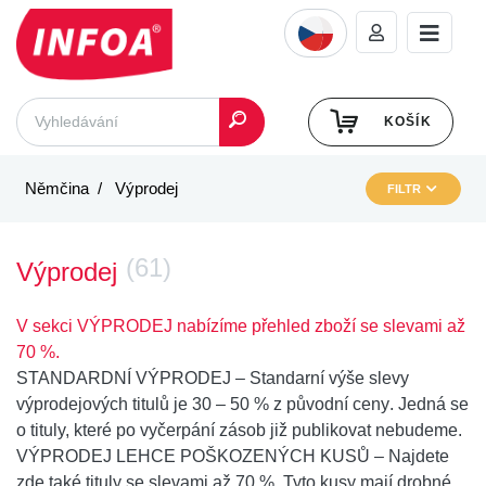
KOŠÍK
Němčina
Výprodej
FILTR
(61)
Výprodej
V sekci VÝPRODEJ nabízíme přehled zboží se slevami až
70 %.
STANDARDNÍ VÝPRODEJ
– Standarní výše slevy
výprodejových titulů je
30 – 50 % z původní ceny
. Jedná se
o tituly, které po vyčerpání zásob již publikovat nebudeme.
VÝPRODEJ LEHCE POŠKOZENÝCH KUSŮ
– Najdete
zde také
tituly se slevami až 70 %
. Tyto kusy mají drobné