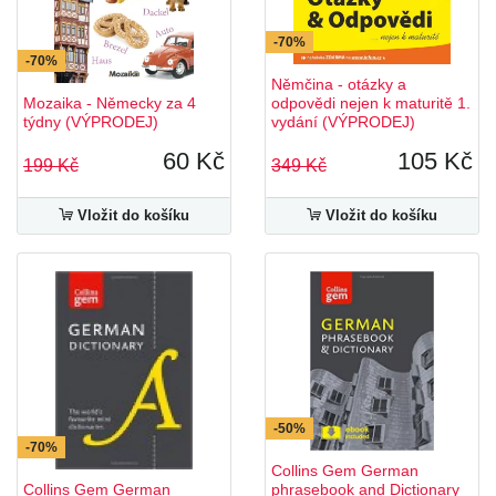
-70%
-70%
Němčina - otázky a
Mozaika - Německy za 4
odpovědi nejen k maturitě 1.
týdny (VÝPRODEJ)
vydání (VÝPRODEJ)
60 Kč
105 Kč
199 Kč
349 Kč
Vložit do košíku
Vložit do košíku
-50%
-70%
Collins Gem German
Collins Gem German
phrasebook and Dictionary