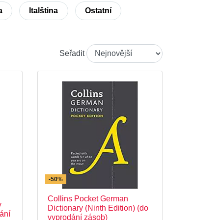
a
Italština
Ostatní
Seřadit
-50%
Collins Pocket German
y
Dictionary (Ninth Edition) (do
dání
vyprodání zásob)