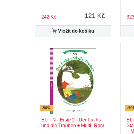
121 Kč
242 Kč
323
Vložit do košíku
-50%
-50
ELI - N - Erste 2 - Der Fuchs
ELI
und die Trauben + Multi -Rom
Sta
+ M