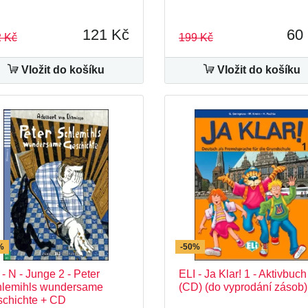
121 Kč
60
 Kč
199 Kč
Vložit do košíku
Vložit do košíku
%
-50%
 - N - Junge 2 - Peter
ELI - Ja Klar! 1 - Aktivbuch
lemihls wundersame
(CD) (do vyprodání zásob)
chichte + CD