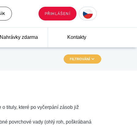
ŠÍK
PŘIHLÁŠENÍ
Nahrávky zdarma
Kontakty
FILTROVÁNÍ
 o tituly, které po vyčerpání zásob již
robné povrchové vady (ohlý roh, poškrábaná