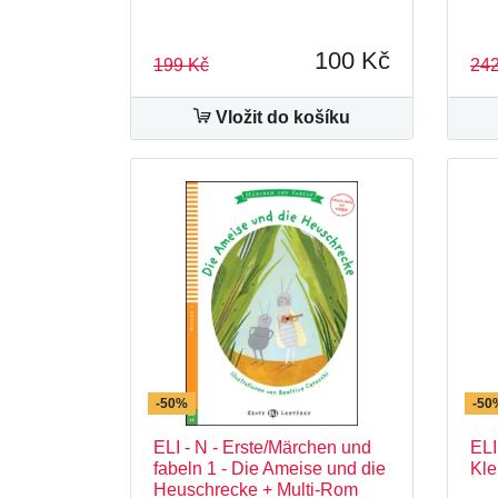
100 Kč
199 Kč
242
Vložit do košíku
-50%
-50
ELI - N - Erste/Märchen und
ELI
fabeln 1 - Die Ameise und die
Kle
Heuschrecke + Multi-Rom