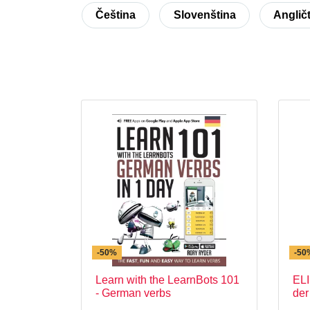
Čeština
Slovenština
Anglič
-50%
-50
Learn with the LearnBots 101
ELI
- German verbs
der