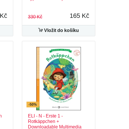
 Kč
165 Kč
330 Kč
Vložit do košíku
-50%
h
ELI - N - Erste 1 -
Rotkäppchen +
Downloadable Multimedia