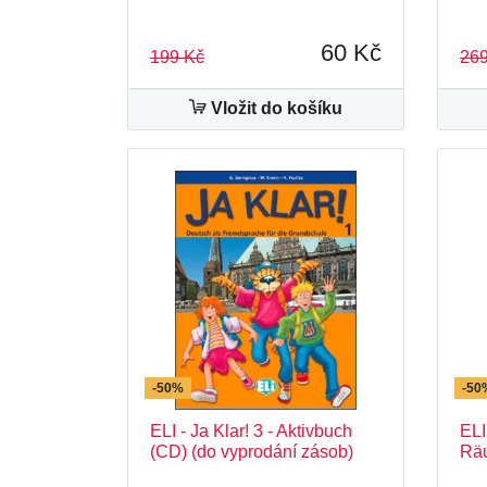
60 Kč
199 Kč
269
Vložit do košíku
-50%
-50
ELI - Ja Klar! 3 - Aktivbuch
ELI
(CD) (do vyprodání zásob)
Rä