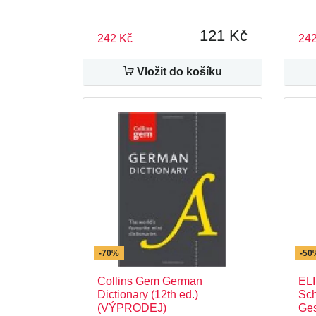
121 Kč
242 Kč
242
Vložit do košíku
-70%
-50
Collins Gem German
ELI
Dictionary (12th ed.)
Sch
(VÝPRODEJ)
Ges