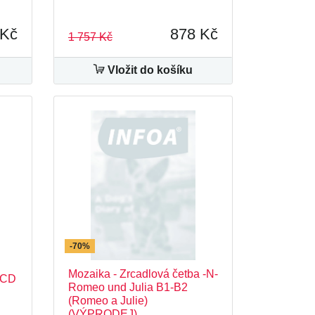
 Kč
878 Kč
1 757 Kč
Vložit do košíku
-70%
Mozaika - Zrcadlová četba -N-
+ CD
Romeo und Julia B1-B2
(Romeo a Julie)
(VÝPRODEJ)