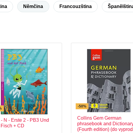
tina
Němčina
Francouzština
Španělštin
-50%
%
Collins Gem German
 - N - Erste 2 - PB3 Und
phrasebook and Dictionar
 Fisch + CD
(Fourth edition) (do vypro