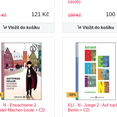
zásob)
121 Kč
100
 Kč
199 Kč
Vložit do košíku
Vložit do košíku
%
-50%
 - N - Erwachsene 2 -
ELI - N - Junge 2 - Auf nac
ider Machen Leute + CD
Berlin + CD