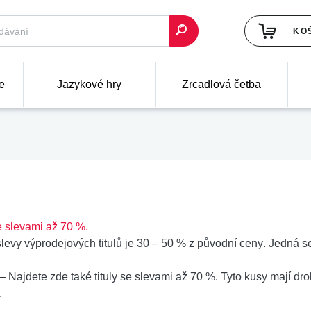
KO
e
Jazykové hry
Zrcadlová četba
 slevami až 70 %.
levy výprodejových titulů je
30 – 50 % z původní ceny
. Jedná se
– Najdete zde také
tituly se slevami až 70 %
. Tyto kusy mají d
.