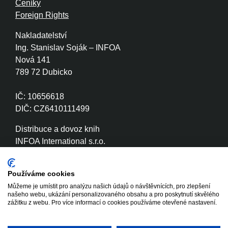
Ceníky
Foreign Rights
Nakladatelství
Ing. Stanislav Soják – INFOA
Nová 141
789 72 Dubicko
IČ: 10656618
DIČ: CZ6410111499
Distribuce a dovoz knih
INFOA International s.r.o.
Družstevní 280
789 72 Dubicko
Používáme cookies
Můžeme je umístit pro analýzu našich údajů o návštěvnících, pro zlepšení
IČ: 26870886
našeho webu, ukázání personalizovaného obsahu a pro poskytnutí skvělého
DIČ: CZ26870886
zážitku z webu. Pro více informací o cookies používáme otevřené nastavení.