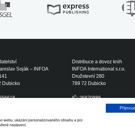
atelství
Distribuce a dovoz knih
tanislav Soják – INFOA
INFOA International s.r.o.
141
Družstevní 280
2 Dubicko
789 72 Dubicko
0656618
IČ: 26870886
CZ6410111499
DIČ: CZ26870886
Přijmou
šeho webu, ukázání personalizovaného obsahu a pro
r.o.
vřené nastavení.