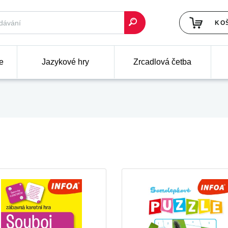
KO
e
Jazykové hry
Zrcadlová četba