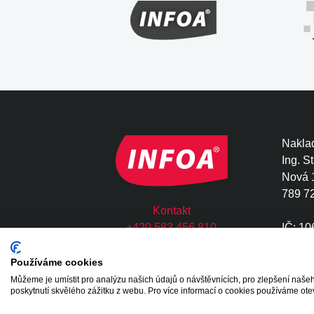
Naklad
Ing. S
Nová 
789 7
Kontakt
+420 583 456 810
IČ: 1
infoa@infoa.cz
DIČ: 
Používáme cookies
Můžeme je umístit pro analýzu našich údajů o návštěvnících, pro zlepšení na
Copyright © 2020 - 2026 INFOA International s.
poskytnutí skvělého zážitku z webu. Pro více informací o cookies používáme ote