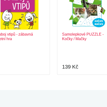
boj vtipů - zábavná
Samolepkové PUZZLE -
etní hra
Kočky / Mačky
139 Kč