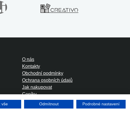
O nás
Kontakty
Obchodní podmínky
Ochrana osobních údajů
Jak nakupovat
Ceníky
Foreign Rights
t vše
Odmítnout
Podrobné nastavení
Tvorba www stránek
Winternet