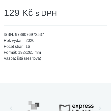
129 Kč
s DPH
ISBN:
9788076972537
Rok vydání:
2026
Počet stran:
16
Formát:
192x265 mm
Vazba:
šitá (sešitová)