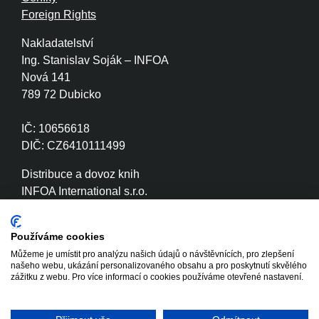
Foreign Rights
Nakladatelství
Ing. Stanislav Soják – INFOA
Nová 141
789 72 Dubicko
IČ: 10656618
DIČ: CZ6410111499
Distribuce a dovoz knih
INFOA International s.r.o.
Družstevní 280
789 72 Dubicko
Používáme cookies
Můžeme je umístit pro analýzu našich údajů o návštěvnících, pro zlepšení
IČ: 26870886
našeho webu, ukázání personalizovaného obsahu a pro poskytnutí skvělého
DIČ: CZ26870886
zážitku z webu. Pro více informací o cookies používáme otevřené nastavení.