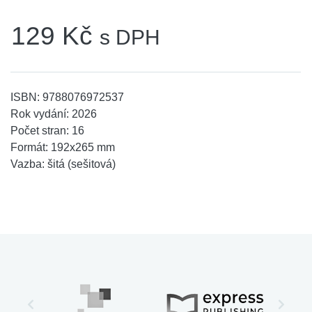
129 Kč
s DPH
ISBN:
9788076972537
Rok vydání:
2026
Počet stran:
16
Formát:
192x265 mm
Vazba:
šitá (sešitová)