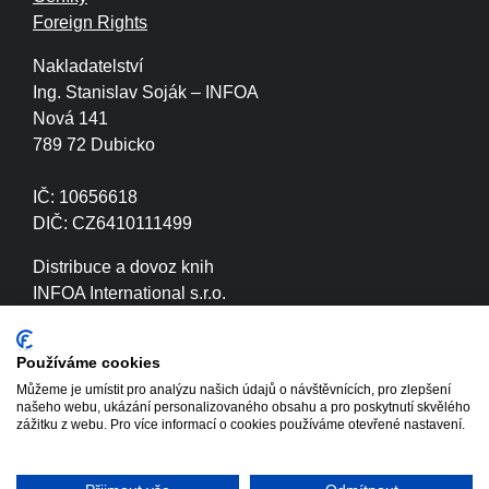
Foreign Rights
Nakladatelství
Ing. Stanislav Soják – INFOA
Nová 141
789 72 Dubicko
IČ: 10656618
DIČ: CZ6410111499
Distribuce a dovoz knih
INFOA International s.r.o.
Družstevní 280
789 72 Dubicko
Používáme cookies
Můžeme je umístit pro analýzu našich údajů o návštěvnících, pro zlepšení
IČ: 26870886
našeho webu, ukázání personalizovaného obsahu a pro poskytnutí skvělého
DIČ: CZ26870886
zážitku z webu. Pro více informací o cookies používáme otevřené nastavení.