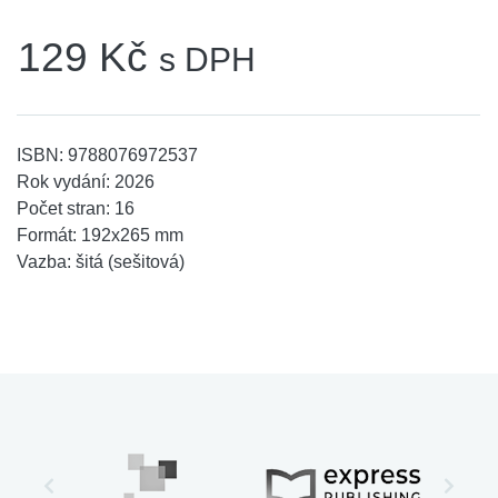
129 Kč
s DPH
ISBN:
9788076972537
Rok vydání:
2026
Počet stran:
16
Formát:
192x265 mm
Vazba:
šitá (sešitová)