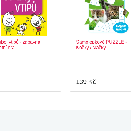
boj vtipů - zábavná
Samolepkové PUZZLE -
etní hra
Kočky / Mačky
139 Kč