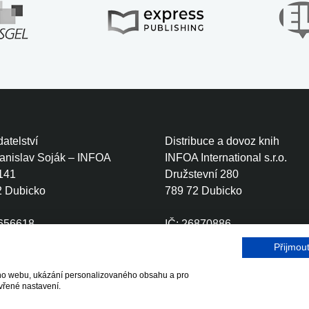
atelství
Distribuce a dovoz knih
tanislav Soják – INFOA
INFOA International s.r.o.
141
Družstevní 280
2 Dubicko
789 72 Dubicko
0656618
IČ: 26870886
CZ6410111499
DIČ: CZ26870886
Přijmou
šeho webu, ukázání personalizovaného obsahu a pro
r.o.
vřené nastavení.