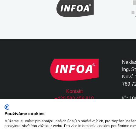
Naklad
Ing. S
Nová 
789 7
Kontakt
+420 583 456 810
IČ: 1
infoa@infoa.cz
DIČ: 
Používáme cookies
Můžeme je umístit pro analýzu našich údajů o návštěvnících, pro zlepšení na
Copyright © 2020 - 2026 INFOA International s.
poskytnutí skvělého zážitku z webu. Pro více informací o cookies používáme ote