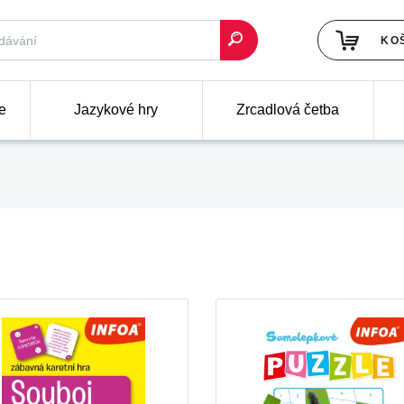
KO
e
Jazykové hry
Zrcadlová četba