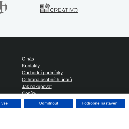
O nás
Kontakty
Obchodní podmínky
Ochrana osobních údajů
Jak nakupovat
Ceníky
Foreign Rights
t vše
Odmítnout
Podrobné nastavení
Tvorba www stránek
Winternet