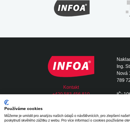
Naklad
Ing. S
Nová 
789 7
Kontakt
+420 583 456 810
IČ: 1
infoa@infoa.cz
DIČ: 
Používáme cookies
Můžeme je umístit pro analýzu našich údajů o návštěvnících, pro zlepšení na
Copyright © 2020 - 2026 INFOA International s.
poskytnutí skvělého zážitku z webu. Pro více informací o cookies používáme ote