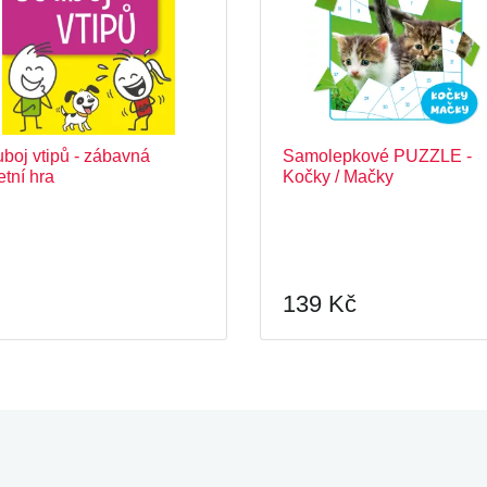
boj vtipů - zábavná
Samolepkové PUZZLE -
etní hra
Kočky / Mačky
139 Kč