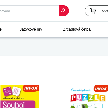
KO
e
Jazykové hry
Zrcadlová četba