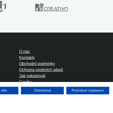
O nás
Kontakty
Obchodní podmínky
Ochrana osobních údajů
Jak nakupovat
Ceníky
Foreign Rights
t vše
Odmítnout
Podrobné nastavení
Tvorba www stránek
Winternet