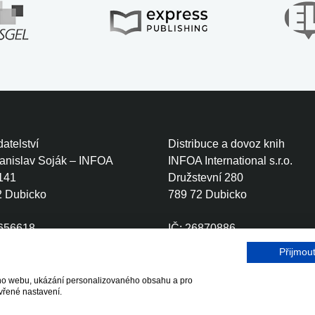
atelství
Distribuce a dovoz knih
tanislav Soják – INFOA
INFOA International s.r.o.
141
Družstevní 280
2 Dubicko
789 72 Dubicko
0656618
IČ: 26870886
CZ6410111499
DIČ: CZ26870886
Přijmou
šeho webu, ukázání personalizovaného obsahu a pro
r.o.
vřené nastavení.