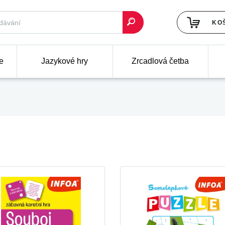
KO
e
Jazykové hry
Zrcadlová četba