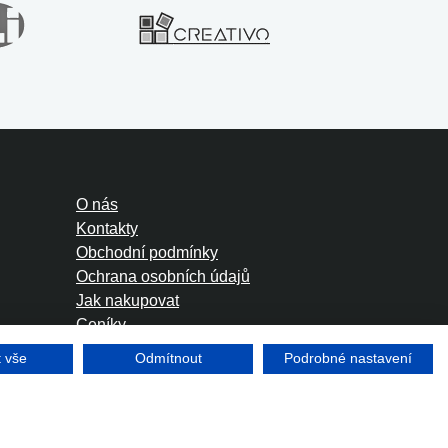
O nás
Kontakty
Obchodní podmínky
Ochrana osobních údajů
Jak nakupovat
Ceníky
Foreign Rights
t vše
Odmítnout
Podrobné nastavení
Tvorba www stránek
Winternet