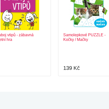
boj vtipů - zábavná
Samolepkové PUZZLE -
etní hra
Kočky / Mačky
139 Kč