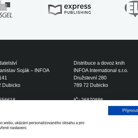
atelství
Distribuce a dovoz knih
tanislav Soják – INFOA
INFOA International s.r.o.
141
Družstevní 280
2 Dubicko
789 72 Dubicko
0656618
IČ: 26870886
CZ6410111499
DIČ: CZ26870886
Přijmou
šeho webu, ukázání personalizovaného obsahu a pro
r.o.
vřené nastavení.