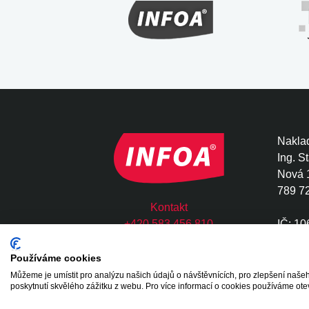
Naklad
Ing. S
Nová 
789 7
Kontakt
+420 583 456 810
IČ: 1
infoa@infoa.cz
DIČ: 
Používáme cookies
Můžeme je umístit pro analýzu našich údajů o návštěvnících, pro zlepšení na
Copyright © 2020 - 2026 INFOA International s.
poskytnutí skvělého zážitku z webu. Pro více informací o cookies používáme ote