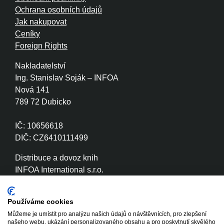
Ochrana osobních údajů
Jak nakupovat
Ceníky
Foreign Rights
Nakladatelství
Ing. Stanislav Soják – INFOA
Nová 141
789 72 Dubicko
IČ: 10656618
DIČ: CZ6410111499
Distribuce a dovoz knih
INFOA International s.r.o.
Družstevní 280
789 72 Dubicko
Používáme cookies
Můžeme je umístit pro analýzu našich údajů o návštěvnících, pro zlepšení
IČ: 26870886
našeho webu, ukázání personalizovaného obsahu a pro poskytnutí skvělého