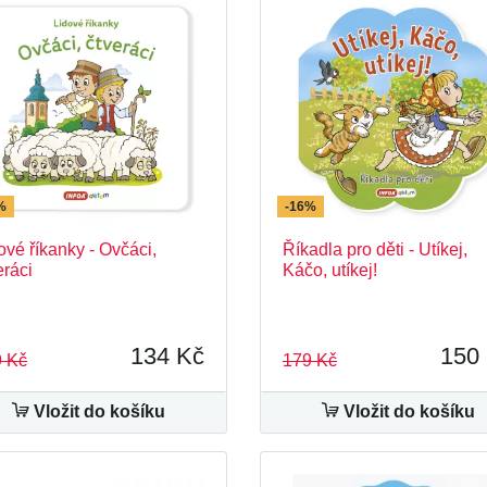
%
-16%
ové říkanky - Ovčáci,
Říkadla pro děti - Utíkej,
eráci
Káčo, utíkej!
134 Kč
150
 Kč
179 Kč
Vložit do košíku
Vložit do košíku