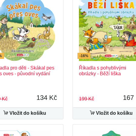
%
-16%
adla pro děti - Skákal pes
Říkadla s pohyblivými
s oves - původní vydání
obrázky - Běží liška
134 Kč
167
 Kč
199 Kč
Vložit do košíku
Vložit do košíku