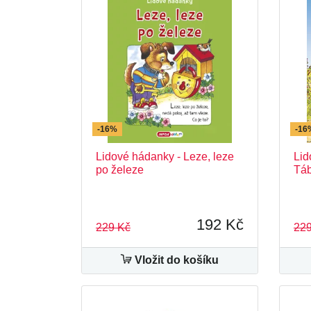
-16%
-16
Lidové hádanky - Leze, leze
Lid
po železe
Tá
192 Kč
229 Kč
229
Vložit do košíku