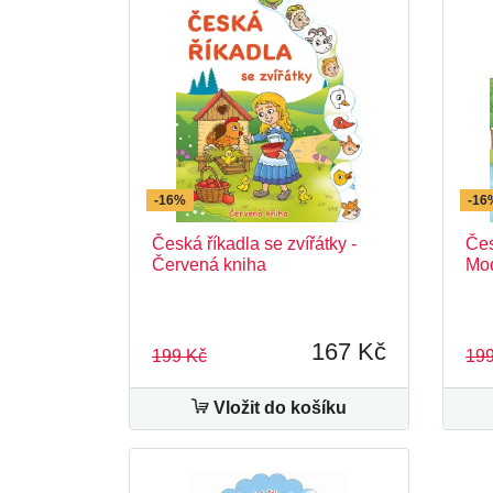
-16%
-16
Česká říkadla se zvířátky -
Čes
Červená kniha
Mod
167 Kč
199 Kč
199
Vložit do košíku