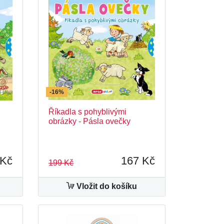
-16%
Říkadla s pohyblivými
obrázky - Pásla ovečky
 Kč
167 Kč
199 Kč
Vložit do košíku