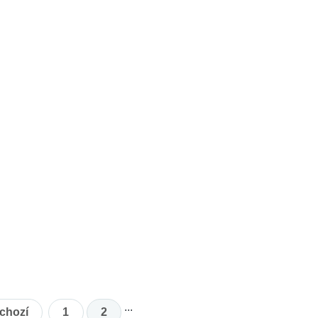
...
chozí
1
2