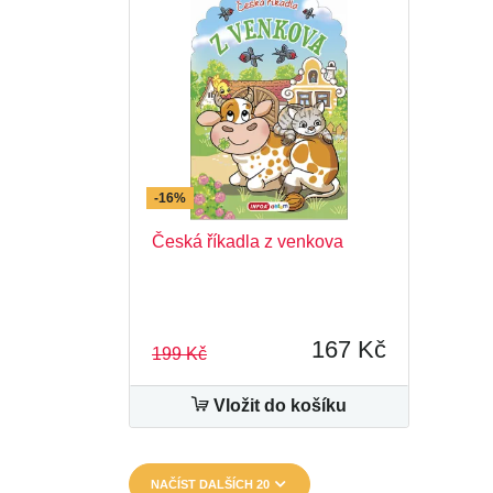
-16%
Česká říkadla z venkova
167 Kč
199 Kč
Vložit do košíku
NAČÍST DALŠÍCH 20