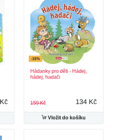
-16%
Hádanky pro děti - Hádej,
hádej, hadači
 Kč
134 Kč
159 Kč
Vložit do košíku