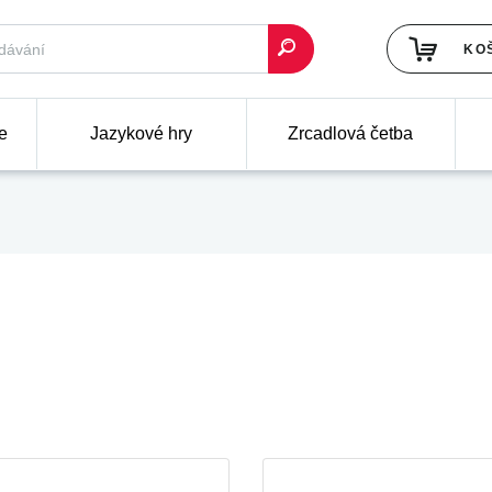
KO
e
Jazykové hry
Zrcadlová četba