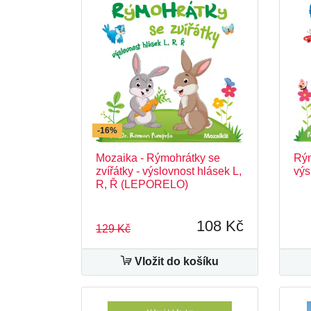
-16%
Mozaika - Rýmohrátky se
Rým
zvířátky - výslovnost hlásek L,
výs
R, Ř (LEPORELO)
108 Kč
129 Kč
Vložit do košíku