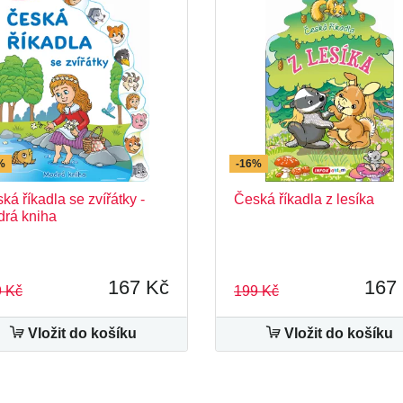
%
-16%
ká říkadla se zvířátky -
Česká říkadla z lesíka
rá kniha
167 Kč
167
 Kč
199 Kč
Vložit do košíku
Vložit do košíku