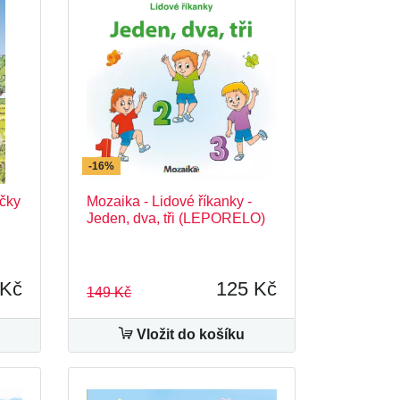
-16%
ečky
Mozaika - Lidové říkanky -
Jeden, dva, tři (LEPORELO)
 Kč
125 Kč
149 Kč
Vložit do košíku