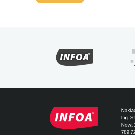
Naklad
Ing. S
Nová 
789 7