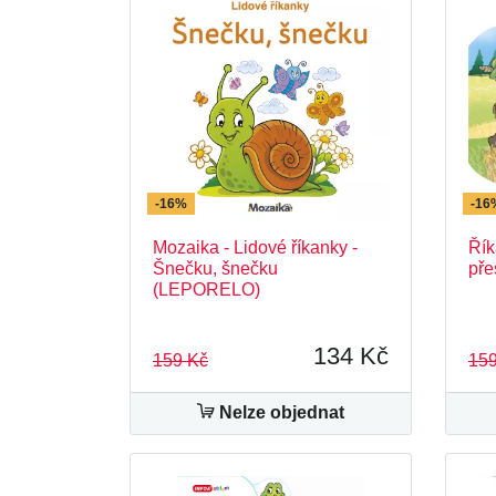
-16%
-16
Mozaika - Lidové říkanky -
Řík
Šnečku, šnečku
pře
(LEPORELO)
134 Kč
159 Kč
159
Nelze objednat