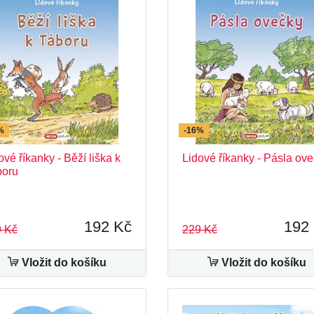
%
-16%
ové říkanky - Běží liška k
Lidové říkanky - Pásla ov
boru
192 Kč
192
 Kč
229 Kč
Vložit do košíku
Vložit do košíku