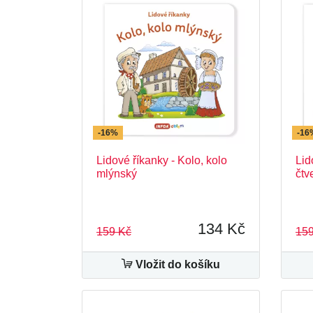
-16%
-16
Lidové říkanky - Kolo, kolo
Lid
mlýnský
čtv
134 Kč
159 Kč
159
Vložit do košíku