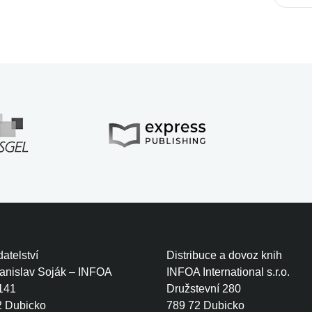
atelství
Distribuce a dovoz knih
tanislav Soják – INFOA
INFOA International s.r.o.
141
Družstevní 280
2 Dubicko
789 72 Dubicko