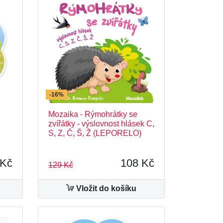
-16%
Mozaika - Rýmohrátky se
zvířátky - výslovnost hlásek C,
S, Z, Č, Š, Ž (LEPORELO)
 Kč
108 Kč
129 Kč
Vložit do košíku