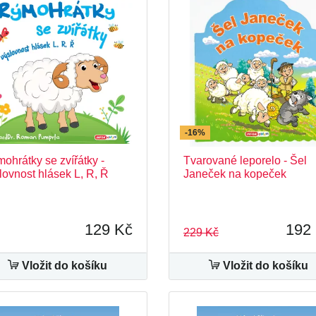
-16%
ohrátky se zvířátky -
Tvarované leporelo - Šel
lovnost hlásek L, R, Ř
Janeček na kopeček
129 Kč
192
229 Kč
Vložit do košíku
Vložit do košíku