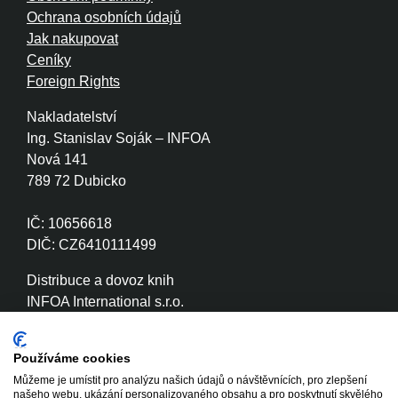
Ochrana osobních údajů
Jak nakupovat
Ceníky
Foreign Rights
Nakladatelství
Ing. Stanislav Soják – INFOA
Nová 141
789 72 Dubicko
IČ: 10656618
DIČ: CZ6410111499
Distribuce a dovoz knih
INFOA International s.r.o.
Družstevní 280
789 72 Dubicko
Používáme cookies
Můžeme je umístit pro analýzu našich údajů o návštěvnících, pro zlepšení
IČ: 26870886
našeho webu, ukázání personalizovaného obsahu a pro poskytnutí skvělého